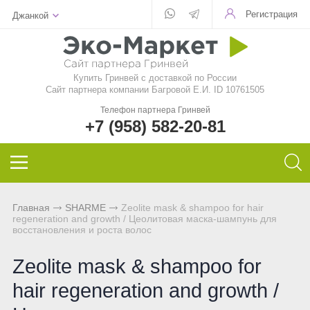
Регистрация
Джанкой
Для стекла
Для стирки
Шампунь
Шампуни
БАД
Функциональные чаи
Aquamagic
Купить Гринвей c доставкой по России
Для посуды
Чистящие средства
Кондиционер для волос
Кондиционер для волос
Природный сорбент
Ежедневные чаи
Aquamatic
Сайт партнера компании Багровой Е.И. ID 10761505
Телефон партнера Гринвей
Авто
Швабры
Натуральное мыло
Натуральное мыло
Восстанавливающий гель
Функциональные напитки
Biotrim
+7 (958) 582-20-81
Инволвер
Текстиль
Минеральная косметика
Зубная паста и порошок
Фульвовые кислоты
Чай дыхательный
Sharme
Универсальные салфетки
Для посудомоечной машины
Уходовая косметика
Дезодоранты для тела
Функциональные чаи
Очищающий чай
Sharme-essential
Главная
SHARME
Zeolitе mask & shampoo for hair
regeneration and growth / Цеолитовая маска-шампунь для
Для чистки зубов
Декоративная косметика
Спонжи для зубов
Функциональные напитки
Женский чай
Welllab
восстановления и роста волос
Для очков
Маски и бустер
Средства женской гигиены
Функциональное питание
Мужской чай
Hemp
Zeolitе mask & shampoo for
hair regeneration and growth /
Для детей
Эфирные масла
Функциональные леденцы
Чай для похудения
Foet