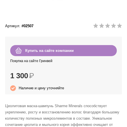
Anny Rey
Intilia
Артикул:
#02507
Happy Dew
Enjoy Care
Купить на сайте компании
Покупка на сайте Гринвей
Green Minds
1 300
Р
Наличие и цену уточняйте
Цеолитовая маска-шампунь Sharme Minerals способствует
укреплению, росту и восстановлению волос благодаря большому
количеству полезных микроэлементов в составе. Уникальное
сочетание цеолита и мыльного корня эффективно очищает от