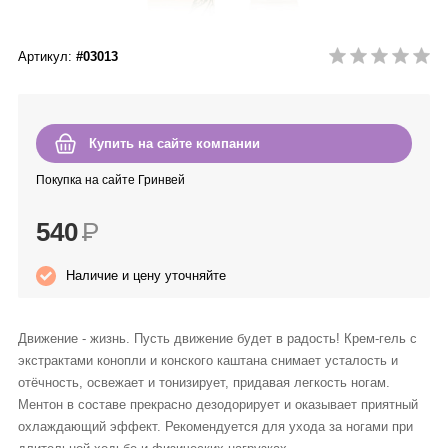
Anny Rey
Артикул:
#03013
Intilia
Happy Dew
Купить на сайте компании
Enjoy Care
Покупка на сайте Гринвей
540
Р
Green Minds
Наличие и цену уточняйте
Движение - жизнь. Пусть движение будет в радость! Крем-гель с
экстрактами конопли и конского каштана снимает усталость и
отёчность, освежает и тонизирует, придавая легкость ногам.
Ментон в составе прекрасно дезодорирует и оказывает приятный
охлаждающий эффект. Рекомендуется для ухода за ногами при