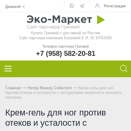
Регистрация
Джанкой
Для стекла
Для стирки
Шампунь
Шампуни
БАД
Функциональные чаи
Aquamagic
Купить Гринвей c доставкой по России
Для посуды
Чистящие средства
Кондиционер для волос
Кондиционер для волос
Природный сорбент
Ежедневные чаи
Aquamatic
Сайт партнера компании Багровой Е.И. ID 10761505
Телефон партнера Гринвей
Авто
Швабры
Натуральное мыло
Натуральное мыло
Восстанавливающий гель
Функциональные напитки
Biotrim
+7 (958) 582-20-81
Инволвер
Текстиль
Минеральная косметика
Зубная паста и порошок
Фульвовые кислоты
Чай дыхательный
Sharme
Универсальные салфетки
Для посудомоечной машины
Уходовая косметика
Дезодоранты для тела
Функциональные чаи
Очищающий чай
Sharme-essential
Главная
Hemp Beauty Collection
Крем-гель для ног
против отеков и усталости с экстрактами конопли и конского
Для чистки зубов
Декоративная косметика
Спонжи для зубов
Функциональные напитки
Женский чай
Welllab
каштана
Для очков
Маски и бустер
Средства женской гигиены
Функциональное питание
Мужской чай
Hemp
Крем-гель для ног против
отеков и усталости с
Для детей
Эфирные масла
Функциональные леденцы
Чай для похудения
Foet