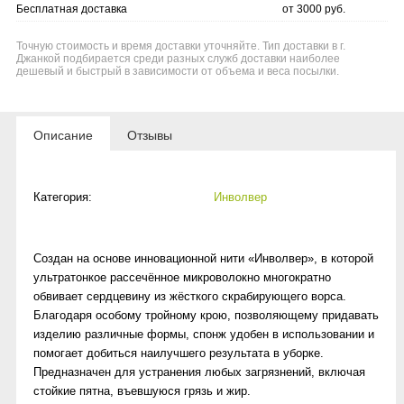
Бесплатная доставка
от 3000 руб.
Точную стоимость и время доставки уточняйте. Тип доставки в г.
Джанкой подбирается среди разных служб доставки наиболее
дешевый и быстрый в зависимости от объема и веса посылки.
Описание
Отзывы
Категория:
Инволвер
Создан на основе инновационной нити «Инволвер», в которой
ультратонкое рассечённое микроволокно многократно
обвивает сердцевину из жёсткого скрабирующего ворса.
Благодаря особому тройному крою, позволяющему придавать
изделию различные формы, спонж удобен в использовании и
помогает добиться наилучшего результата в уборке.
Предназначен для устранения любых загрязнений, включая
стойкие пятна, въевшуюся грязь и жир.