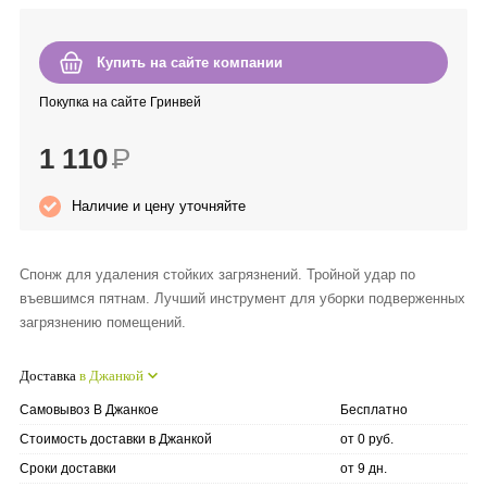
Anny Rey
Купить на сайте компании
Intilia
Покупка на сайте Гринвей
Happy Dew
1 110
Р
Enjoy Care
Наличие и цену уточняйте
Green Minds
Спонж для удаления стойких загрязнений. Тройной удар по
въевшимся пятнам. Лучший инструмент для уборки подверженных
загрязнению помещений.
Доставка
в Джанкой
Самовывоз В Джанкое
Бесплатно
Стоимость доставки в Джанкой
от 0 руб.
Сроки доставки
от 9 дн.